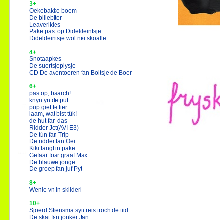
3+
Oekebakke boem
De billebiter
Leaverikjes
Pake past op Dideldeintsje
Dideldeintsje wol nei skoalle
4+
Snotaapkes
De suertsjeplysje
CD De aventoeren fan Boltsje de Boer
6+
pas op, baarch!
knyn yn de put
pup giet te fier
laam, wat bist tûk!
de hut fan das
Ridder Jet
(AVI E3)
De tún fan Trip
De ridder fan Oei
Kiki fangt in pake
Gefaar foar graaf Max
De blauwe jonge
De groep fan juf Pyt
8+
Wenje yn in skilderij
10+
Sjoerd Stiensma syn reis troch de tiid
De skat fan jonker Jan