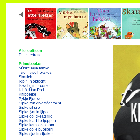
Alle leeftiden
De letterfretter
Printeboeken
Mûske myn famke
Tsien lytse hekskes
Skattich
Ik bin in optocht
Ik wol gjin broerke
Ik hâld fan Pod
Knipperke
Pykje Fjouwer
Sipke syn Alvestêdetocht
Sipke sil sile
Sipke fynt in ljipaai
Sipke op it keatsfjild
Sipke leart fierljeppen
Sipke komt op stoom
Sipke op 'e buorkerij
Sipke sjocht stjerkes