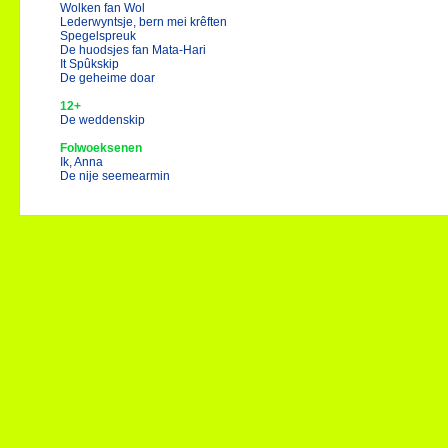
Wolken fan Wol
Lederwyntsje, bern mei krêften
Spegelspreuk
De huodsjes fan Mata-Hari
It Spûkskip
De geheime doar
12+
De weddenskip
Folwoeksenen
Ik, Anna
De nije seemearmin